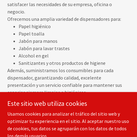
satisfacer las necesidades de su empresa, oficina o
negocio.
Ofrecemos una amplia variedad de dispensadores para:
Papel higiénico
Papel toalla
Jabón para manos
Jabón para lavar trastes
Alcohol en gel
Sanitizantes y otros productos de higiene
Además, suministramos los consumibles para cada
dispensador, garantizando calidad, excelente
presentación y un servicio confiable para mantener sus
espacios siempre limpios e higiénicos.
Este sitio web utiliza cookies
Usamos cookies para analizar el tráfico del sitio web y
optimizar tu experiencia en el sitio. Al aceptar nuestro uso
Copyright © 2026 INVERSIONES INTERIANO - Todos los derechos
de cookies, tus datos se agruparán con los datos de todos
reservados.
los demás usuarios.